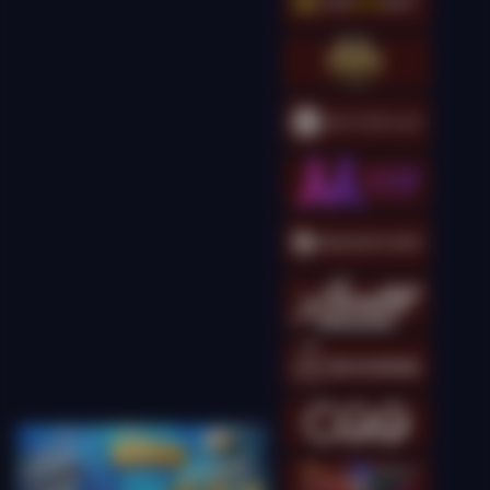
12,698,000.00
Gates of
Olympus Super
Scatter
g****g
IDR
11,690,000.00
Gates of Olympus 1000
kingcha****t
IDR
9,593,500.00
Gates of
Olympus Super
Scatter
kingcha****t
IDR
9,548,000.00
Gates of
Olympus Super
Scatter
kingcha****t
IDR