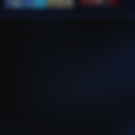
8,365,000.00
Gates of
Olympus Super
Scatter