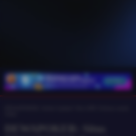
P
A
DEWAPOKER: Selalu Update! Slot APK Terbaru untuk
Anda
DEWAPOKER: Situs