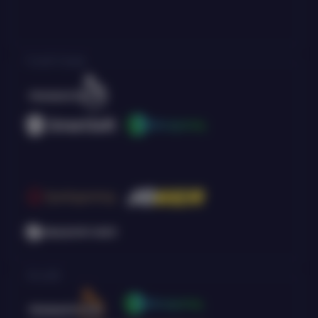
Crash Game
Arcade