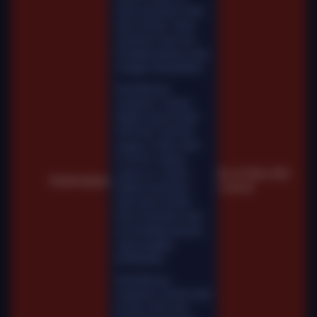
Opus permainan tidak
akan tersedia. Kami
memohon maaf atas
ketidaknyamanan yang
mungkin ditimbulkan.
Pemeliharaan
Terjadwal: Gemini
Marble pada 02-Mar-
2026 dari 16.00.00
sampai 31-Mar-2026
23.59.59. Selama
waktu ini, Gemini
Sel, 03-Mar-2026
Pemberitahuan
Marble permainan
11.00.28
tidak akan tersedia.
Kami memohon maaf
atas ketidaknyamanan
yang mungkin
ditimbulkan.
Pemeliharaan
Terjadwal: Fairbet pada
01-Nov-2025 dari