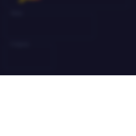
Poker
E-Sports