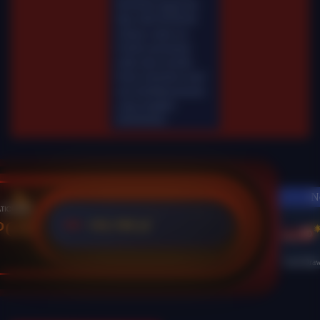
00.00.00 sampai 06-
Mar-2026 00.00.00.
Selama waktu ini,
Fairbet permainan
tidak akan tersedia.
Kami memohon maaf
atas ketidaknyamanan
yang mungkin
ditimbulkan.
N
POT
125,776 Jt
IDR
Live Dra